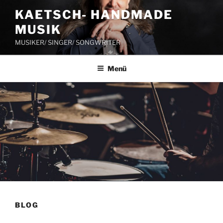
Zum
KAETSCH- HANDMADE
Inhalt
MUSIK
springen
MUSIKER/ SINGER/ SONGWRITER
Menü
BLOG