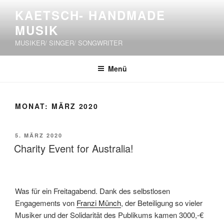
Zum
KAETSCH- HANDMADE
Inhalt
MUSIK
springen
MUSIKER/ SINGER/ SONGWRITER
Menü
MONAT:
MÄRZ 2020
VERÖFFENTLICHT
5. MÄRZ 2020
AM
Charity Event for Australia!
Was für ein Freitagabend. Dank des selbstlosen
Engagements von
Franzi Münch
, der Beteiligung so vieler
Musiker und der Solidarität des Publikums kamen 3000,-€