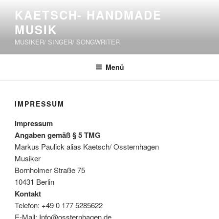
Zum
KAETSCH- HANDMADE
Inhalt
MUSIK
springen
MUSIKER/ SINGER/ SONGWRITER
Menü
IMPRESSUM
Impressum
Angaben gemäß § 5 TMG
Markus Paulick alias Kaetsch/ Ossternhagen
Musiker
Bornholmer Straße 75
10431 Berlin
Kontakt
Telefon: +49 0 177 5285622
E-Mail: Info@ossternhagen.de