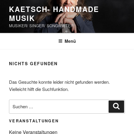
Zum
KAETSCH- HANDMADE
Inhalt
MUSIK
springen
MUSIKER/ SINGER/ SONGWRITER
Menü
NICHTS GEFUNDEN
Das Gesuchte konnte leider nicht gefunden werden.
Vielleicht hilft die Suchfunktion.
Suchen
Suche
nach:
VERANSTALTUNGEN
Keine Veranstaltungen