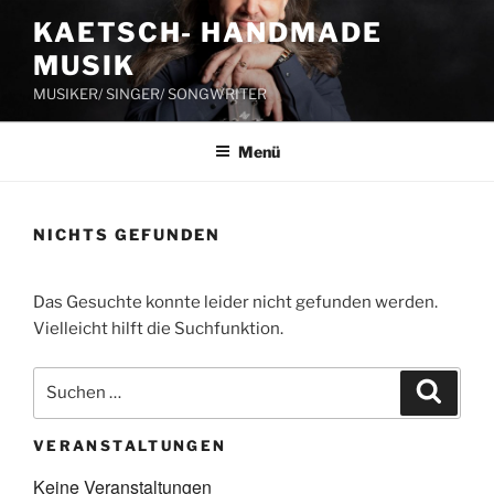
Zum
KAETSCH- HANDMADE
Inhalt
MUSIK
springen
MUSIKER/ SINGER/ SONGWRITER
Menü
NICHTS GEFUNDEN
Das Gesuchte konnte leider nicht gefunden werden.
Vielleicht hilft die Suchfunktion.
Suchen
Suche
nach:
VERANSTALTUNGEN
Keine Veranstaltungen