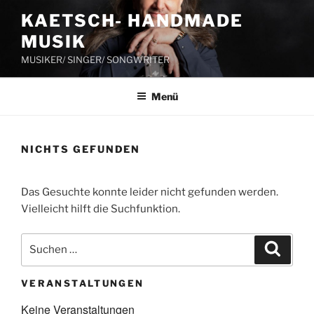
Zum
KAETSCH- HANDMADE
Inhalt
MUSIK
springen
MUSIKER/ SINGER/ SONGWRITER
Menü
NICHTS GEFUNDEN
Das Gesuchte konnte leider nicht gefunden werden.
Vielleicht hilft die Suchfunktion.
Suchen
Suche
nach:
VERANSTALTUNGEN
Keine Veranstaltungen