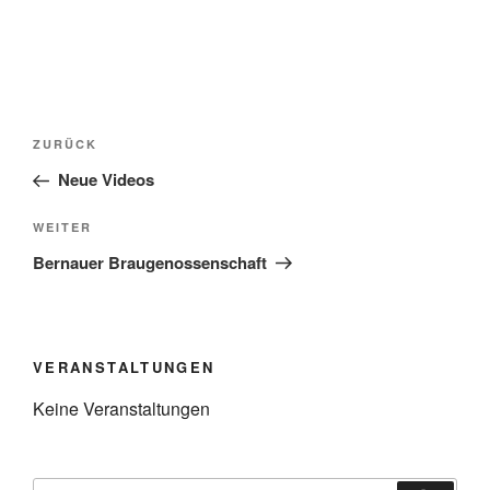
Beitragsnavigation
Vorheriger
ZURÜCK
Beitrag
Neue Videos
Nächster
WEITER
Beitrag
Bernauer Braugenossenschaft
VERANSTALTUNGEN
Keine Veranstaltungen
Suchen