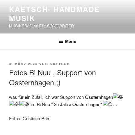
Zum
KAETSCH- HANDMADE
Inhalt
MUSIK
springen
MUSIKER/ SINGER/ SONGWRITER
Menü
VERÖFFENTLICHT
4. MÄRZ 2026
VON
KAETSCH
AM
Fotos Bi Nuu , Support von
Ossternhagen ;)
was für ein Zufall, ich war Support von
Ossternhagen
im Bi Nuu “ 25 Jahre
Ossternhagen
“
…
Fotos: Cristiano Prim