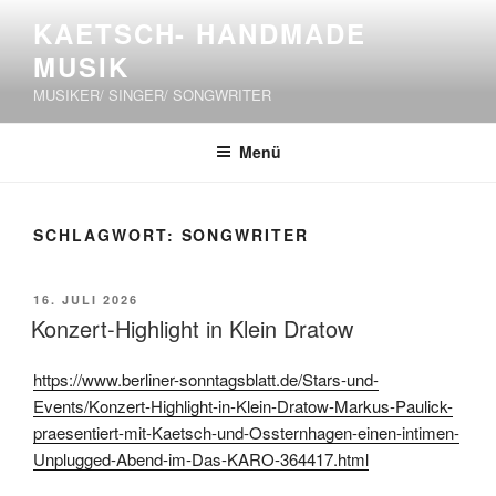
Zum
KAETSCH- HANDMADE
Inhalt
MUSIK
springen
MUSIKER/ SINGER/ SONGWRITER
Menü
SCHLAGWORT:
SONGWRITER
VERÖFFENTLICHT
16. JULI 2026
AM
Konzert-Highlight in Klein Dratow
https://www.berliner-sonntagsblatt.de/Stars-und-
Events/Konzert-Highlight-in-Klein-Dratow-Markus-Paulick-
praesentiert-mit-Kaetsch-und-Ossternhagen-einen-intimen-
Unplugged-Abend-im-Das-KARO-364417.html