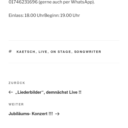
01746231696 (gerne auch per WhatsApp).
Einlass: 18.00 UhrBeginn: 19.00 Uhr
SCHLAGWÖRTER
KAETSCH
,
LIVE
,
ON STAGE
,
SONGWRITER
Beitragsnavigation
Vorheriger
ZURÜCK
Beitrag
„Liederbilder“, demnächst Live !!
Nächster
WEITER
Beitrag
Jubiläums- Konzert !!!