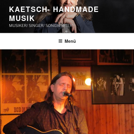
Zum
KAETSCH- HANDMADE
Inhalt
MUSIK
springen
MUSIKER/ SINGER/ SONGWRITER
Menü