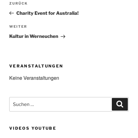
Vorheriger
ZURÜCK
Beitrag
Charity Event for Australia!
Nächster
WEITER
Beitrag
Kultur in Werneuchen
VERANSTALTUNGEN
Keine Veranstaltungen
Suchen
Suche
nach:
VIDEOS YOUTUBE