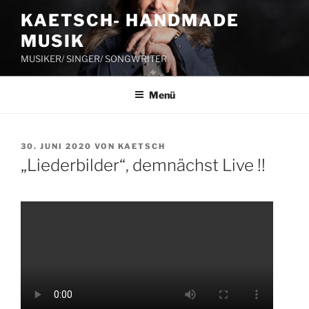
Zum
KAETSCH- HANDMADE
Inhalt
MUSIK
springen
MUSIKER/ SINGER/ SONGWRITER
Menü
VERÖFFENTLICHT
30. JUNI 2020
VON
KAETSCH
AM
„Liederbilder“, demnächst Live !!