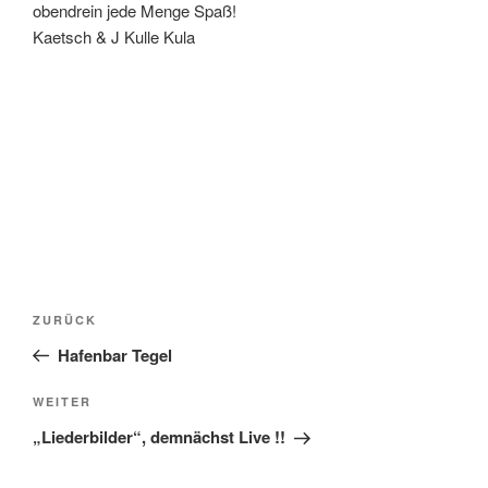
obendrein jede Menge Spaß!
Kaetsch & J Kulle Kula
Beitragsnavigation
Vorheriger
ZURÜCK
Beitrag
Hafenbar Tegel
Nächster
WEITER
Beitrag
„Liederbilder“, demnächst Live !!