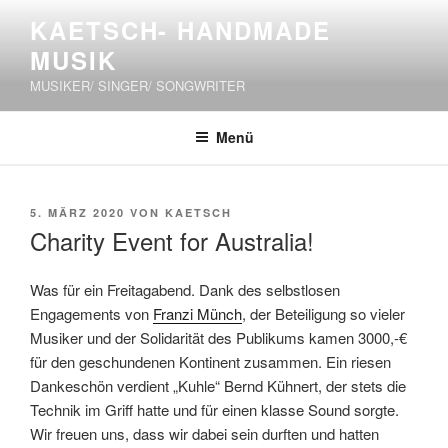
Zum
KAETSCH- HANDMADE
Inhalt
MUSIK
springen
MUSIKER/ SINGER/ SONGWRITER
Menü
VERÖFFENTLICHT
5. MÄRZ 2020
VON
KAETSCH
AM
Charity Event for Australia!
Was für ein Freitagabend. Dank des selbstlosen
Engagements von
Franzi Münch
, der Beteiligung so vieler
Musiker und der Solidarität des Publikums kamen 3000,-€
für den geschundenen Kontinent zusammen. Ein riesen
Dankeschön verdient „Kuhle“ Bernd Kühnert, der stets die
Technik im Griff hatte und für einen klasse Sound sorgte.
Wir freuen uns, dass wir dabei sein durften und hatten